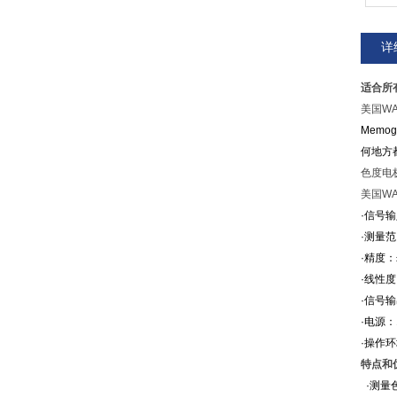
详
适合所
美国W
Mem
何地方
色度电
美国W
·信号输
·测量
·精度
·线性
·信号
·电源：
·操作环
特点和
·测量色