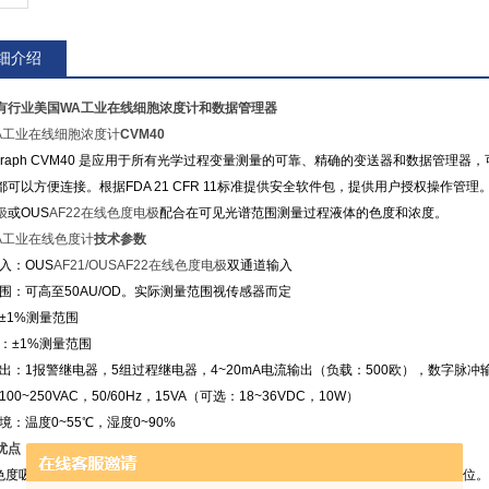
细介绍
有行业美国WA工业在线细胞浓度计和数据管理器
A工业在线细胞浓度计
CVM40
ograph CVM40 是应用于所有光学过程变量测量的可靠、精确的变送器和数据管理
都可以方便连接。根据FDA 21 CFR 11标准提供安全软件包，提供用户授权操作管理
极
或OUS
AF22在线色度电极
配合在可见光谱范围测量过程液体的色度和浓度。
A工业在线色度计
技术参数
入：OUS
AF21/OUSAF22在线色度电极
双通道输入
范围：可高至50AU/OD。实际测量范围视传感器而定
：±1%测量范围
度：±1%测量范围
输出：1报警继电器，5组过程继电器，4~20mA电流输出（负载：500欧），数字脉冲
100~250VAC，50/60Hz，15VA（可选：18~36VDC，10W）
境：温度0~55℃，湿度0~90%
优点
度吸光率高至5AU/OD单位，或Hazen，APHA，ASTM，EBC，Pt-Co等色度单位。