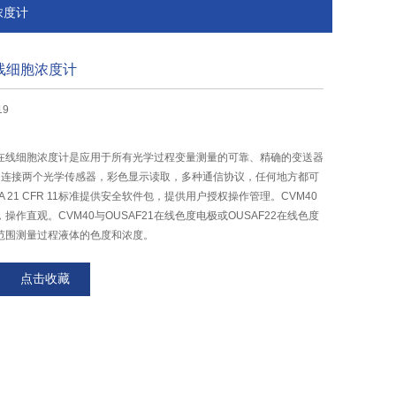
浓度计
线细胞浓度计
19
工业在线细胞浓度计是应用于所有光学过程变量测量的可靠、精确的变送器
多连接两个光学传感器，彩色显示读取，多种通信协议，任何地方都可
 21 CFR 11标准提供安全软件包，提供用户授权操作管理。CVM40
作直观。CVM40与OUSAF21在线色度电极或OUSAF22在线色度
范围测量过程液体的色度和浓度。
点击收藏