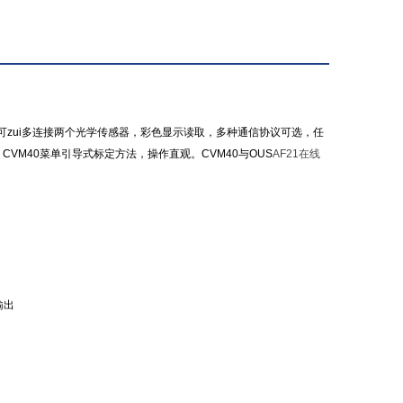
器，可zui多连接两个光学传感器，彩色显示读取，多种通信协议可选，任
。CVM40菜单引导式标定方法，操作直观。CVM40与OUS
AF21在线
输出