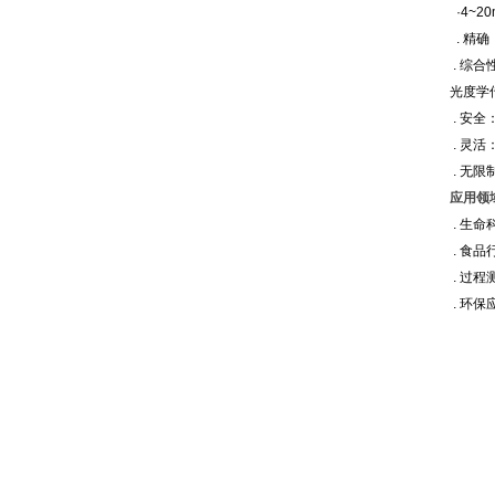
·4~2
. 精确
. 综
光度学
. 安
. 灵
. 无限
应用领
. 生
. 食品
. 过程
. 环保