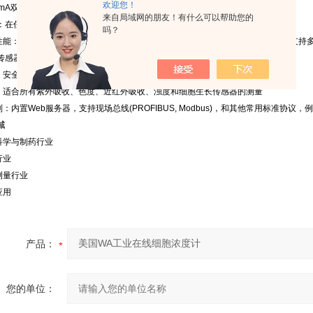
欢迎您！
0mA双电流输出
来自局域网的朋友！有什么可以帮助您的
：在任何情况下，Memograph CVM40 都能提供精确测量值
吗？
合性能：zui多4个光学通道，zui多可连接两个光学传感器，两路通用模拟量通道，支
传感器的菜单引导式标定
全：安全软件包，带用户授权的操作管理和电子签名
活：适合所有紫外吸收、色度、近红外吸收、浊度和细胞生长传感器的测量
制：内置Web服务器，支持现场总线(PROFIBUS, Modbus)，和其他常用标准协议，例如
域
命科学与制药行业
行业
测量行业
应用
产品：
您的单位：