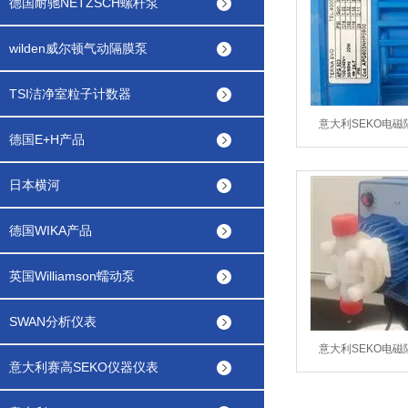
德国耐驰NETZSCH螺杆泵
wilden威尔顿气动隔膜泵
TSI洁净室粒子计数器
意大利SEKO电磁
德国E+H产品
APG603NHP
日本横河
德国WIKA产品
英国Williamson蠕动泵
SWAN分析仪表
意大利SEKO电磁
意大利赛高SEKO仪器仪表
AMS200NHP