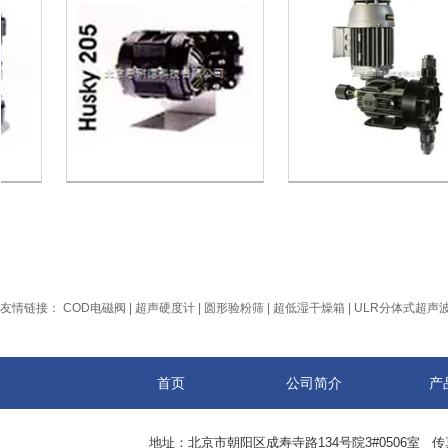
友情链接：
COD电磁阀
|
超声硬度计
|
圆形验粉筛
|
超低湿干燥箱
|
ULR分体式超声
首页
公司简介
产
地址：北京市朝阳区成寿寺路134号院3#0506室 传真：