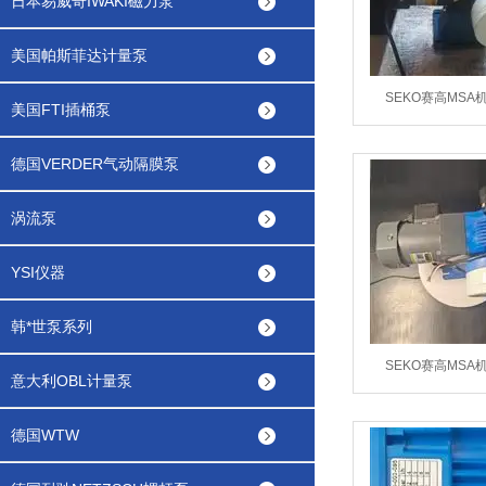
日本易威奇IWAKI磁力泵
美国帕斯菲达计量泵
SEKO赛高MSA
美国FTI插桶泵
MSAF070N31
德国VERDER气动隔膜泵
涡流泵
YSI仪器
韩*世泵系列
SEKO赛高MSA
意大利OBL计量泵
MSAF070M31
德国WTW