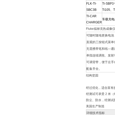
FLK-TI-
Ti-SBP
SBC3B
Ti105、
TI-CAR
车载充电
CHARGER
Fluke福禄克热成
可随时随地更换电池
直观的三按钮式菜单使
无需携带笔和纸—通
单指连续调焦、发射
可调背带，便于左手
配备齐全。
结构坚固
经过优化，适合富有
经测试可承受 2 米
防尘、防水，经测试防
美国生产制造
详细技术指标