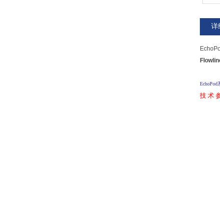
详
Ech
Flow
Echo
技 术 