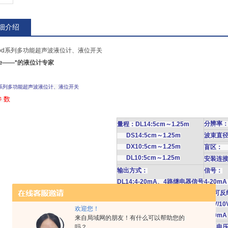
细介绍
oPod系列多功能超声波液位计、液位开关
line——*的液位计专家
Pod系列多功能超声波液位计、液位开关
参 数
分辨率
量程：DL14:5cm～1.25m
DS14:5cm～1.25m
波束直径
DX10:5cm～1.25m
盲区：
DL10:5cm～1.25m
安装连接
输出方式：
信号：
DL14:4-20mA、4路继电器信号
4-20
DS14: 4路继电器信号
4路可反
DX10:频率、电压信号
0-5V/1
欢迎您！
DL10:4-20mA
4-20mA
来自局域网的朋友！有什么可以帮助您的
吗？
精度：3mm
供电电压