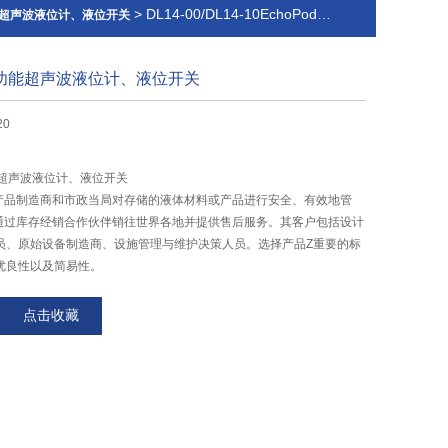
> DL14-00/DL14-10EchoPod系列多功能超声波液位计、液位开关
功能超声波液位计、液位开关
列多功能超声波液位计、液位开关
20
功能超声波液位计、液位开关
各工业产品制造商和市政当局对存储的液体材料或产品进行安全、有效地管
的产品通过库存经销合作伙伴销往世界各地并提供售后服务。其客户包括设计
员、原始设备制造商、设施管理与维护决策人员。选择产品Z重要的标
优良性以及简易性。
点击收藏