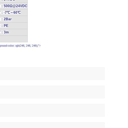
：500Ω@24VDC
：-7℃～60℃
：2Bar
：PE
：3m
kground-color: rgb(248, 248, 248);">