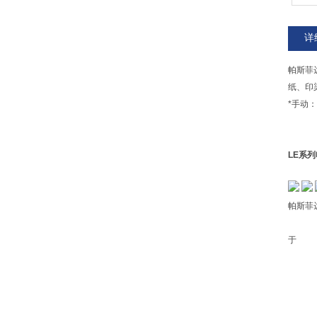
详
帕斯菲
纸、
*手动：
LE系
帕斯菲
天
于