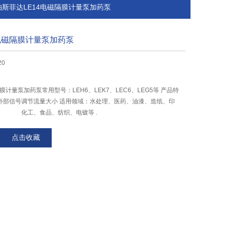
4帕斯菲达LE14电磁隔膜计量泵加药泵
4电磁隔膜计量泵加药泵
20
膜计量泵加药泵常用型号：LEH6、LEK7、LEC6、LEG5等 产品特
外部信号调节流量大小 适用领域：水处理、医药、油漆、造纸、印
 化工、食品、纺织、电镀等 .
点击收藏