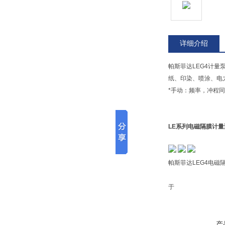
详细介绍
帕斯菲达LEG4计量
纸、印染、喷涂、
*手动：频率，冲程同时可
LE系列电磁隔膜计量
帕斯菲达LEG4电磁
天津恩耐
于
产