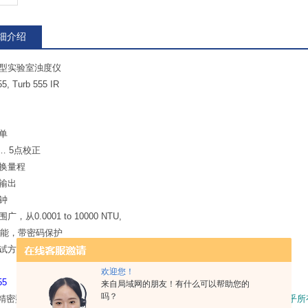
细介绍
型实验室浊度仪
55, Turb 555 IR
简单
… 5点校正
换量程
2输出
钟
，从0.0001 to 10000 NTU,
功能，带密码保护
试方法：90度散射法，比率测试，180度透射法
欢迎您！
55
来自局域网的朋友！有什么可以帮助您的
吗？
密型实验室浊度仪，
测试范围非常广，从0.0001to10000NTU，可胜任