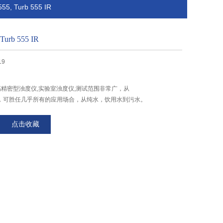
, Turb 555 IR
urb 555 IR
19
高精密型浊度仪,实验室浊度仪,测试范围非常广，从
00NTU，可胜任几乎所有的应用场合，从纯水，饮用水到污水。
点击收藏