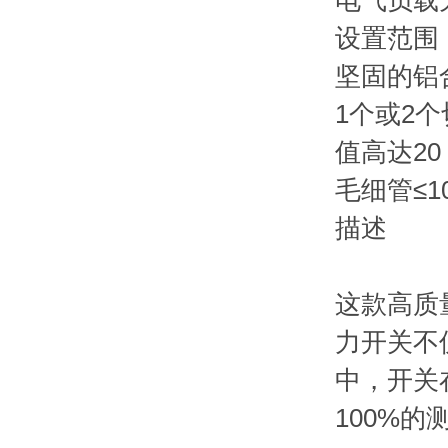
电气负载
设置范围：30 
坚固的铝合
1个或2
值高达20 A
毛细管≤1
描述
这款高质
力开关不
中，开关
100%的