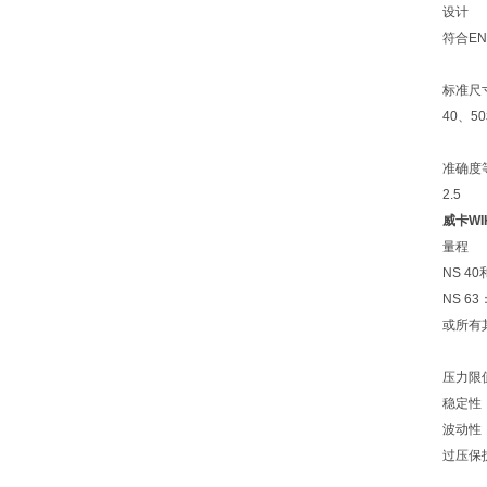
设计
符合EN
标准尺
40、5
准确度
2.5
威卡WI
量程
NS 40和
NS 63：0
或所有
压力限
稳定性：
波动性：
过压保