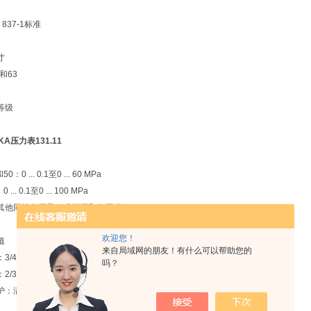
 837-1标准
寸
0和63
等级
KA压力表131.11
50：0 ... 0.1至0 ... 60 MPa
 ... 0.1至0 ... 100 MPa
其他同等负压量程或正压和负压联程
欢迎您！
值
来自局域网的朋友！有什么可以帮助您的
3/4 x满量程值
吗？
2/3 x满量程值
护：满量程值