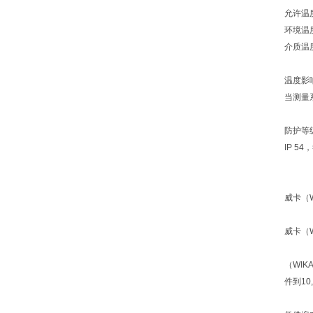
允许温
环境温度
介质温
温度影
当测量系
防护等
IP 54
威卡（
威卡（
（WI
件到10