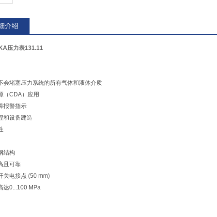
细介绍
KA压力表131.11
不会堵塞压力系统的所有气体和液体介质
源（CDA）应用
障报警指示
程和设备建造
性
钢结构
高且可靠
关电接点 (50 mm)
0...100 MPa