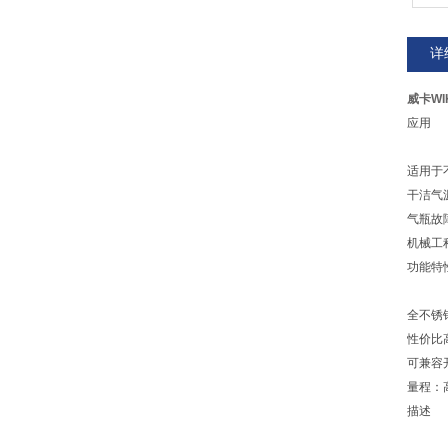
详
威卡WI
应用
适用于
干洁气
气瓶故
机械工
功能特
全不锈
性价比
可兼容开
量程：高达
描述