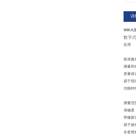
详
WIKA
数字
应用
校准服
测量和
质量保
易于现
功能特
测量范围：-
准确度：
带橡胶
易于操
全套维