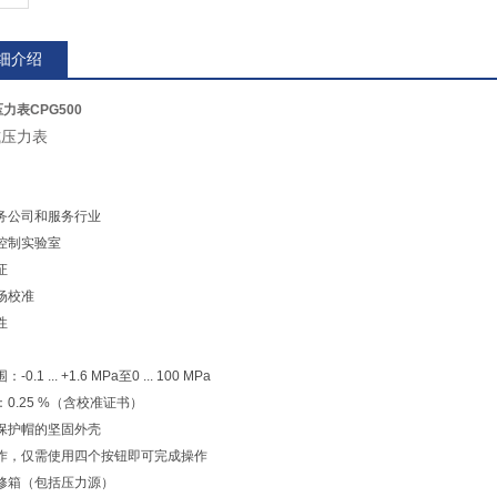
细介绍
压力表CPG500
式压力表
务公司和服务行业
控制实验室
证
场校准
性
0.1 ... +1.6 MPa至0 ... 100 MPa
0.25 %（含校准证书）
保护帽的坚固外壳
作，仅需使用四个按钮即可完成操作
修箱（包括压力源）