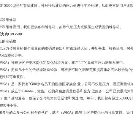
CPG500型还配有滤波器，可对强烈波动的压力值进行平滑处理，从而更方便用户读
试和维修箱
护和维修应用，我们提供各种维修箱，如带气动压力或液压生成装置的维修箱。
压力表CPG500
证的准确度
准压力传感器的整个测量链的准确度在出厂时都经过认证，并配备出厂校验证书。另外，
DAkkS校验证书。
WIKA）可根据客户要求提供定制化解决方案，将产品*的集成至压力测量系统中。
WIKA）拥有几十年的传感器制造经验，可根据不同的测量范围提高排名高比较合适
定性和可重复性。
WIKA）是一家拥有9300余名员工的性德国家族企 业，公司不仅是压力、温度测量
WIKA）成立于1946年，凭借广泛的高精度测量仪器和全方 位服务，公司已发展成
KA）生产基地遍布，确保了交付能力的灵活性和快速 性。每年，我们都有超过5,000
,000件不等。
布各地的众多分公司和合作伙伴，威卡（WIKA）能够 为客户提供化的可靠支持。我