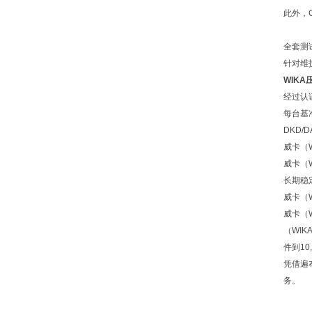
此外，
全套测
针对维
WIKA
经过认
每台基
DKD/
威卡（
威卡（
长期稳
威卡（
威卡（
（WI
件到10
凭借遍
务。