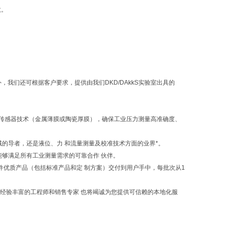
数。
我们还可根据客户要求，提供由我们DKD/DAkkS实验室出具的
的传感器技术（金属薄膜或陶瓷厚膜），确保工业压力测量高准确度、
领域的导者，还是液位、力 和流量测量及校准技术方面的业界*。
为能够满足所有工业测量需求的可靠合作 伙伴。
万件优质产品（包括标准产品和定 制方案）交付到用户手中，每批次从1
们经验丰富的工程师和销售专家 也将竭诚为您提供可信赖的本地化服