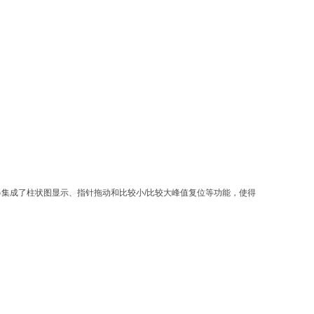
示器集成了柱状图显示、指针拖动和比较小/比较大峰值复位等功能，使得