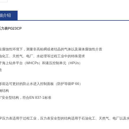
细介绍
压力表PG23CP
在腐蚀性环境下，测量非高粘稠或者结晶的气体以及液体腐蚀性介质
油化工、天然气、电厂、水处理等过程工业中的特殊需求
于海上钻井平台（WHCPs）和液压控制单元（HPUs）
性
形前边可更好的防止水进入控制面板（防护等级IP 66）
钢结构
3”安全型结构，符合EN 837-1标准
3CP压力表适用于过程工业，压力表安全型的结构适用于石油化工、天然气、电厂以及水