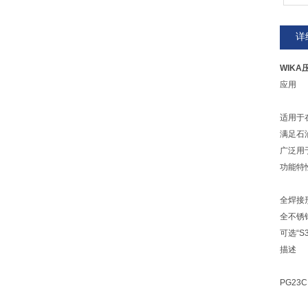
详
WIKA
应用
适用于
满足石
广泛用
功能特
全焊接
全不锈
可选“S
描述
PG2