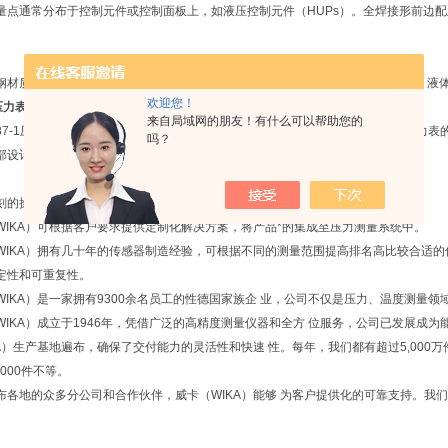
量点通常分布于控制元件或控制面板上，如液压控制元件（HUPs）。全焊接形前边
钢材质能够更好的增强产品的抗腐蚀性能，使其应用于腐蚀性环境下或测量气体、液
欢迎您！
压力表PG23CP
来自局域网的朋友！有什么可以帮助您的
837-1压力表标准中定义了安全型压力表。但是在大多数应用中是不需要安全型压力表的。
吗？
部设计有泄压口，在压力表内部过压时通过背部泄压确保安全。
刻的操作条件（如震动），此款产品另有充液型可选。
WIKA）可根据客户要求提供定制化解决方案，将产品*的集成至压力测量系统中。
WIKA）拥有几十年的传感器制造经验，可根据不同的测量范围提高排名高比较合适
定性和可重复性。
WIKA）是一家拥有9300余名员工的性德国家族企 业，公司不仅是压力、温度测量
WIKA）成立于1946年，凭借广泛的高精度测量仪器和全方 位服务，公司已发展成
KA）生产基地遍布，确保了交付能力的灵活性和快速 性。每年，我们都有超过5,000
,000件不等。
布各地的众多分公司和合作伙伴，威卡（WIKA）能够 为客户提供化的可靠支持。我