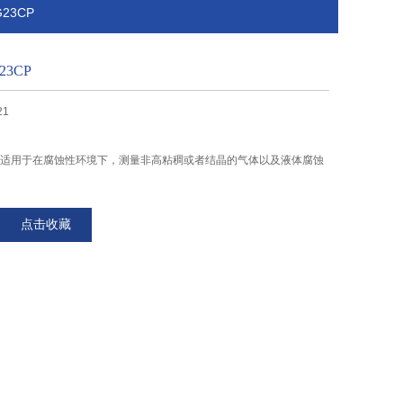
23CP
23CP
21
3CP适用于在腐蚀性环境下，测量非高粘稠或者结晶的气体以及液体腐蚀
点击收藏