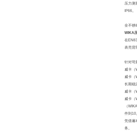
压力测
IP66。
全不锈
WIKA
在EN
表壳背
针对苛
威卡（
威卡（
长期稳
威卡（
威卡（
（WI
件到10
凭借遍
务。