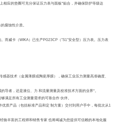
配上相应的垫圈可充分保证压力表与面板*贴合，并确保防护等级达
体的腐蚀性介质。
而威卡（WIKA）已生产PG23CP（”S1”安全型）压力表。压力表
的传感器技术（金属薄膜或陶瓷厚膜），确保工业压力测量高准确度、
领域的导者，还是液位、力 和流量测量及校准技术方面的业界*。
为能够满足所有工业测量需求的可靠合作 伙伴。
万件优质产品（包括标准产品和定 制方案）交付到用户手中，每批次从1
们经验丰富的工程师和销售专家 也将竭诚为您提供可信赖的本地化服