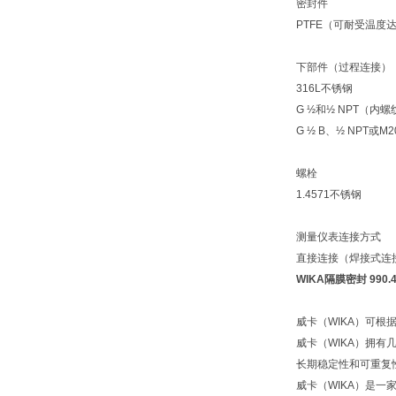
密封件
PTFE（可耐受温度达
下部件（过程连接）
316L不锈钢
G ½和½ NPT（内螺
G ½ B、½ NPT或M2
螺栓
1.4571不锈钢
测量仪表连接方式
直接连接（焊接式连
WIKA隔膜密封 990.4
威卡（WIKA）可
威卡（WIKA）拥
长期稳定性和可重复
威卡（WIKA）是一