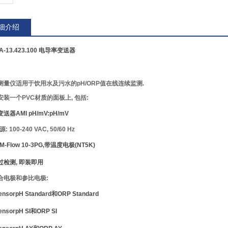
细介绍
A-13.423.100 电导率变送器
测量仪适用于饮用水及污水的pH/ORP值在线连续监测.
装一个PVC材质的面板上, 包括:
变送器
AMI pH/mV:pH/mV
: 100-240 VAC, 50/60 Hz
M-Flow 10-3PG,
带温度电极(NT5K)
过检测, 即装即用
合电极和参比电极:
ensor
pH Standard
和
ORP Standard
ensor
pH SI
和
ORP SI