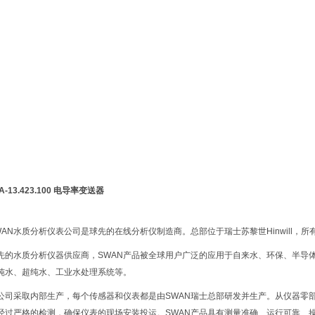
A-13.423.100 电导率变送器
WAN水质分析仪表公司是球先
的在线分析仪制造商。总部位于瑞士苏黎世Hinwill，
先
的水质分析仪器供应商，SWAN产品被全球用户广泛的应用于自来水、环保、半导
纯水、超纯水、工业水处理系统等。
N公司采取内部生产，每个传感器和仪表都是由SWAN瑞士总部研发并生产。从仪器
经过严格的检测，确保仪表的现场安装投运。SWAN产品具有测量准确、运行可靠、