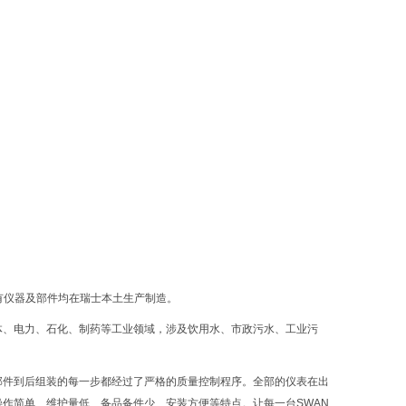
所有仪器及部件均在瑞士本土生产制造。
体、电力、石化、制药等工业领域，涉及饮用水、市政污水、工业污
零部件到后组装的每一步都经过了严格的质量控制程序。全部的仪表在出
操作简单、维护量低、备品备件少、安装方便等特点。让每一台SWAN