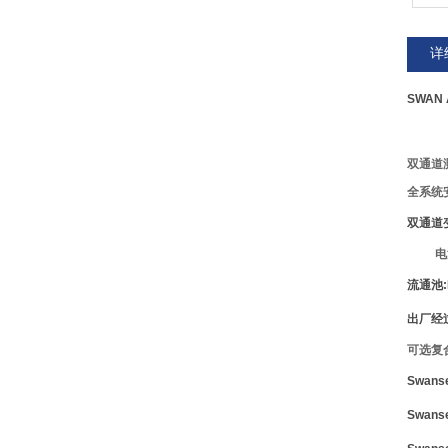
详
SWAN 
双通道
全系统安
双通道
电源
流通池:
出厂经
可选复
Swans
Swans