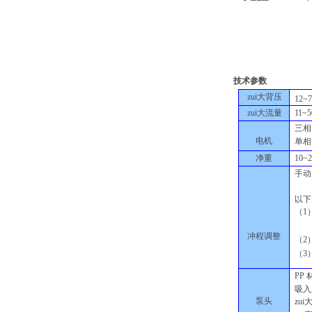
技术参数
zui大背压
12~7
1
1~5
zui大流量
三相
电机
单相
10~2
净重
手动
以下
（
1
冲程调整
（
2
（
3
P
P
吸入
泵头
zu