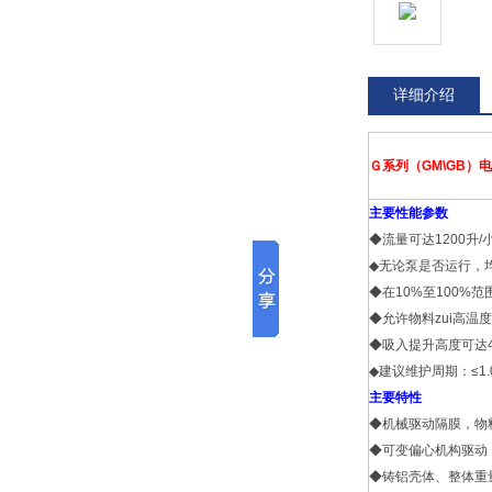
详细介绍
Ｇ
系列（GM\GB）
主要性能参数
◆流量可达1200升/
◆无论泵是否运行，均
◆在10%至100%
◆允许物料zui高温度
◆吸入提升高度可达4
◆建议维护周期：≤
1
主要特性
◆机械驱动隔膜，物
◆可变偏心机构驱动
◆铸铝壳体、整体重