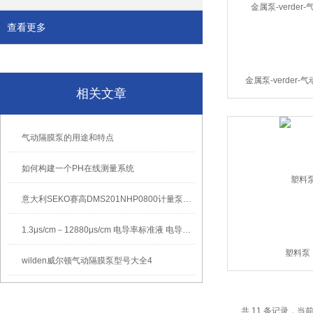
查看更多
金属泵-verder
相关文章
气动隔膜泵的用途和特点
如何构建一个PH在线测量系统
意大利SEKO赛高DMS201NHP0800计量泵安装注意事项
1.3μs/cm－12880μs/cm 电导率标准液 电导率缓冲液 电导率校正液 电导率校准液
塑料泵
wilden威尔顿气动隔膜泵型号大全4
共 11 条记录，当前