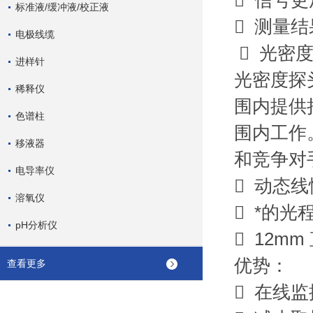
 信号
标准液/缓冲液/校正液
 测量
电极线缆
 光密
进样针
光密度探
稀释仪
围内提供
色谱柱
围内工作
移液器
和竞争对
电导率仪
 动态线
溶氧仪
 *的光
pH分析仪
 12m
优势：
查看更多
 在线