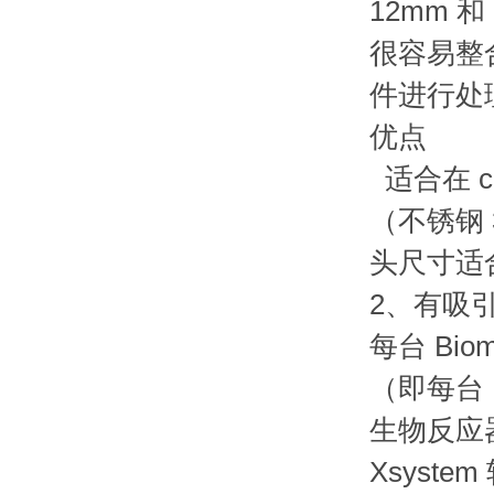
12mm
很容易整
件进行处
优点
适合在 
（不锈钢 
头尺寸适
2、有吸
每台 Bi
（即每台 B
生物反
Xsyst