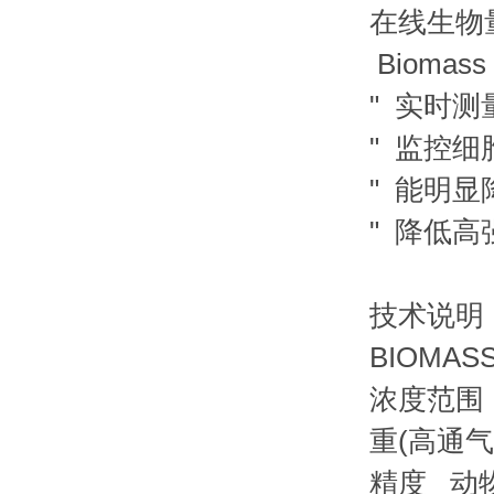
在线生
Biomass
" 实时
" 监控
" 能明
" 降低
技术说明
BIOMAS
浓度范围 动
重(高通气的
精度 动物