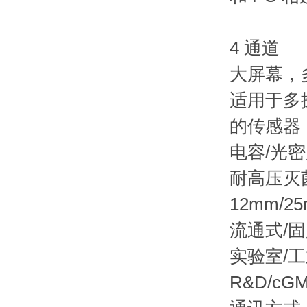
4 通道
大屏幕，
适用于多
的传感器
电容/光
耐高压灭
12mm/2
流通式/
实验室/
R&D/cG