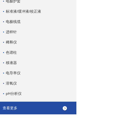
电极护套
标准液/缓冲液/校正液
电极线缆
进样针
稀释仪
色谱柱
移液器
电导率仪
溶氧仪
pH分析仪
查看更多