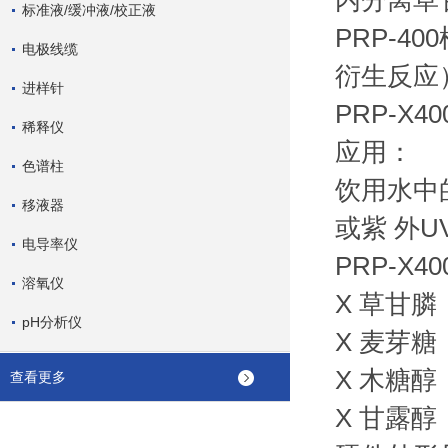
内分离草
标准液/缓冲液/校正液
PRP-
电极线缆
衍生反应
进样针
PRP-X
稀释仪
应用：
色谱柱
饮用水中
移液器
或紫 外
电导率仪
PRP-X
溶氧仪
X 草甘膦
pH分析仪
X 麦芽糖
X 木糖醇
查看更多
X 甘露醇