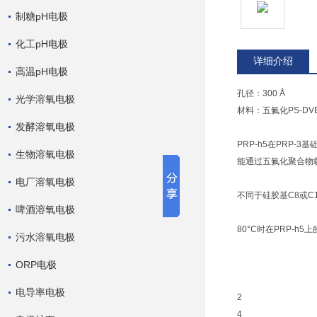
制糖pH电极
化工pH电极
详细介绍
高温pH电极
孔径：300 Å
光学溶氧电极
材料：五氟化PS-DV
发酵溶氧电极
PRP-h5在PRP
生物溶氧电极
能通过五氟化聚合物
电厂溶氧电极
不同于硅胶基C8或C
啤酒溶氧电极
80°C时在PRP-h
污水溶氧电极
ORP电极
电导率电极
2
4