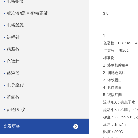
电极护套
标准液/缓冲液/校正液
3 5
电极线缆
1
进样针
色谱柱：PRP-h5，4.6
稀释仪
订货号：79261
标准物：
色谱柱
1. 核糖核酸酶A
2. 细胞色素C
移液器
3. 转铁蛋白
电导率仪
4. 肌红蛋白
5. 碳酸酐酶
溶氧仪
流动相A：去离子水，0.
pH分析仪
流动相B：乙腈，0.1%
梯度：22...55% B
流速：1mL/min
查看更多
温度：80°C