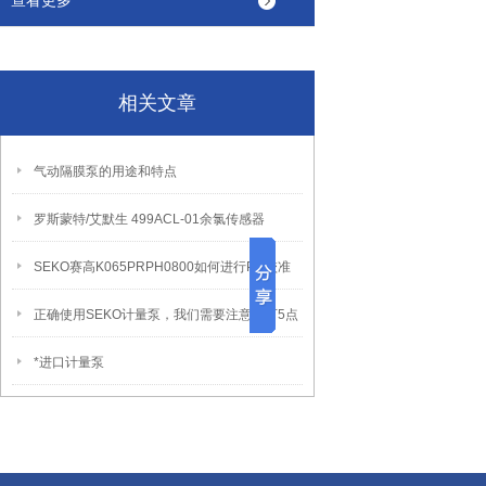
查看更多
相关文章
气动隔膜泵的用途和特点
罗斯蒙特/艾默生 499ACL-01余氯传感器
SEKO赛高K065PRPH0800如何进行PH校准
正确使用SEKO计量泵，我们需要注意以下5点
*进口计量泵