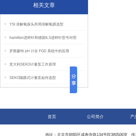
相关文章
YSI 溶解氧探头所用溶解氧膜选型
hamilton进样针和德国ILS进样针型号对照
罗斯蒙特 pH 计在 FGD 系统中的应用
意大利SEKO计量泵工作原理
SEKO隔膜式计量泵如何选型
首页
公司简介
产
地址：北京市朝阳区成寿寺路134号院3#0506室 传真：