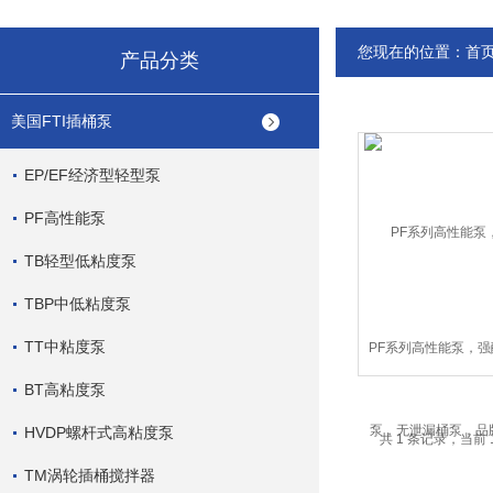
您现在的位置：
首
产品分类
美国FTI插桶泵
EP/EF经济型轻型泵
PF高性能泵
TB轻型低粘度泵
TBP中低粘度泵
TT中粘度泵
PF系列高性能泵，
无泄漏桶泵，品牌桶
BT高粘度泵
泵
HVDP螺杆式高粘度泵
共 1 条记录，当前 
TM涡轮插桶搅拌器