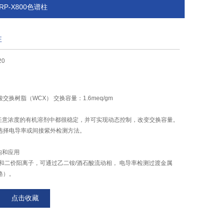
PRP-X800色谱柱
柱
20
酸交换树脂（WCX） 交换容量：1.6meq/gm
柱在任意浓度的有机溶剂中都很稳定，并可实现动态控制，改变交换容量。
选择电导率或间接紫外检测方法。
结构和应用
和二价阳离子，可通过乙二铵/酒石酸流动相， 电导率检测过渡金属
铬）。
点击收藏