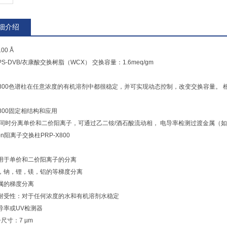
细介绍
00 Å
S-DVB/衣康酸交换树脂（WCX） 交换容量：1.6meq/gm
-X800色谱柱在任意浓度的有机溶剂中都很稳定，并可实现动态控制，改变交换容量。
X800固定相结构和应用
 同时分离单价和二价阳离子，可通过乙二铵/酒石酸流动相， 电导率检测过渡金属（
ton阳离子交换柱PRP-X800
用于单价和二价阳离子的分离
，钠，锂，镁，铝的等梯度分离
属的梯度分离
耐受性：对于任何浓度的水和有机溶剂水稳定
导率或UV检测器
尺寸：7 µm