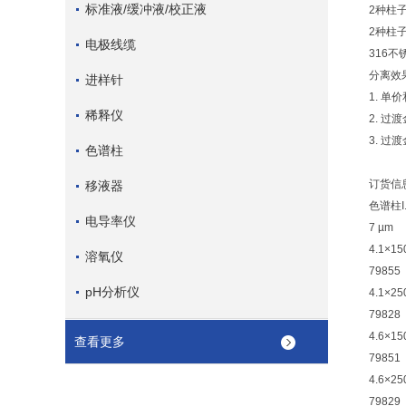
标准液/缓冲液/校正液
2种柱子
2种柱子
电极线缆
316不
分
进样针
1. 单
稀释仪
2. 过
3. 过
色谱柱
订货信
移液器
色谱柱I
电导率仪
7 µm
4.1×15
溶氧仪
79855
pH分析仪
4.1×25
79828
4.6×15
查看更多
79851
4.6×25
79829