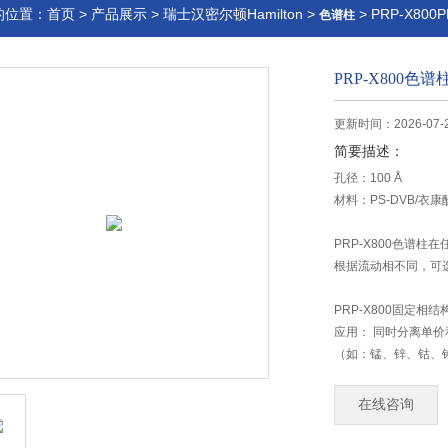
的位置：
首页
>
产品展示
>
瑞士汉密尔顿Hamilton
>
> PRP-X800
色谱柱
PRP-X800色谱
更新时间：2026-07-
简要描述：
孔径：100 Å
材料：PS-DVB/衣康
PRP-X800色谱
根据流动相不同，可
PRP-X800固定相
应用： 同时分离单价
（如：锰、锌、钴、
在线咨询