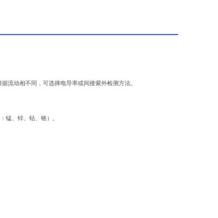
 根据流动相不同，可选择电导率或间接紫外检测方法。
如：锰、锌、钴、铬）。