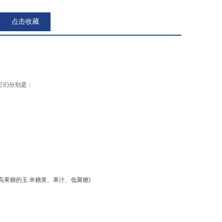
点击收藏
 它们分别是：
高果糖的玉 米糖浆、果汁、低聚糖)