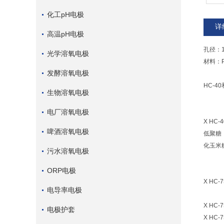
化工pH电极
详
高温pH电极
孔径：1
光学溶氧电极
材料：P
发酵溶氧电极
HC-
生物溶氧电极
电厂溶氧电极
X HC-4
啤酒溶氧电极
低聚糖
化玉米
污水溶氧电极
ORP电极
X H
电导率电极
X HC
电极护套
X HC