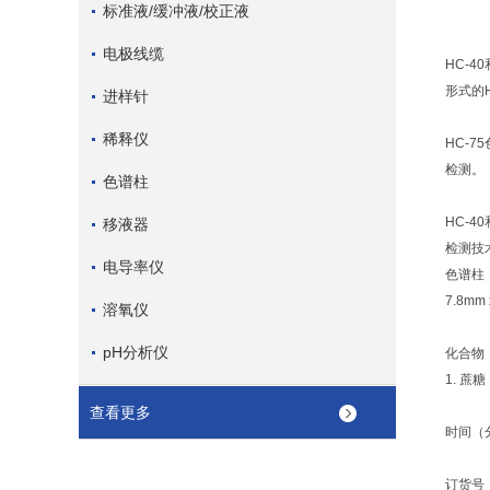
标准液/缓冲液/校正液
电极线缆
HC-
形式的
进样针
稀释仪
HC-
检测。
色谱柱
HC-
移液器
检测技
电导率仪
色谱柱：
7.8mm
溶氧仪
pH分析仪
化合物
1. 蔗糖
查看更多
时间（
订货号：