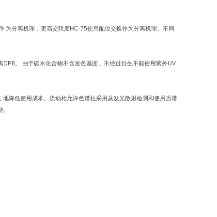
阻作 为分离机理，更高交联度HC-75使用配位交换作为分离机理。不同
够分离DP8。 由于碳水化合物不含发色基团，不经过衍生不能使用紫外UV
限度 地降低使用成本。流动相允许色谱柱采用蒸发光散射检测和使用质谱
能。