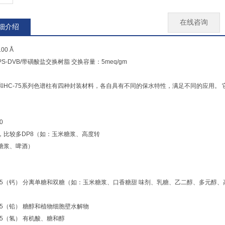
在线咨询
细介绍
00 Å
S-DVB/带磺酸盐交换树脂 交换容量：5meq/gm
40和HC-75系列色谱柱有四种封装材料，各自具有不同的保水特性，满足不同的应用。
0
，比较多DP8（如：玉米糖浆、高度转
糖浆、啤酒）
C-75（钙） 分离单糖和双糖（如：玉米糖浆、口香糖甜 味剂、乳糖、乙二醇、多元醇、
-75（铅） 糖醇和植物细胞壁水解物
-75（氢） 有机酸、糖和醇