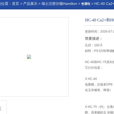
的位置：
首页
>
产品展示
>
瑞士汉密尔顿Hamilton
>
> HC-40 Ca
色谱柱
HC-40 Ca2+和
更新时间：2026-07-
简要描述：
孔径：100 Å
材料：PS-DVB/带磺
HC-40和HC-7
它们分别是：
X HC-40
低聚糖，比较多DP
化玉米糖浆、啤酒）
X HC-75（钙）
醇、高果糖的玉 米