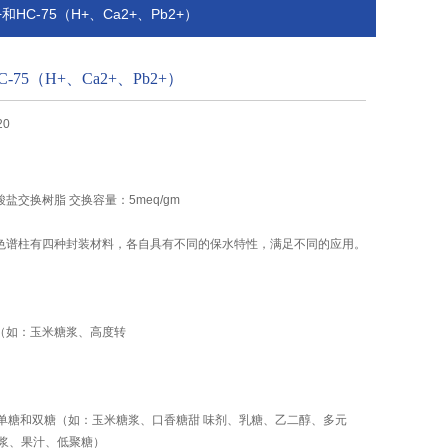
2+和HC-75（H+、Ca2+、Pb2+）
HC-75（H+、Ca2+、Pb2+）
20
酸盐交换树脂 交换容量：5meq/gm
5系列色谱柱有四种封装材料，各自具有不同的保水特性，满足不同的应用。
8（如：玉米糖浆、高度转
 分离单糖和双糖（如：玉米糖浆、口香糖甜 味剂、乳糖、乙二醇、多元
糖浆、果汁、低聚糖）