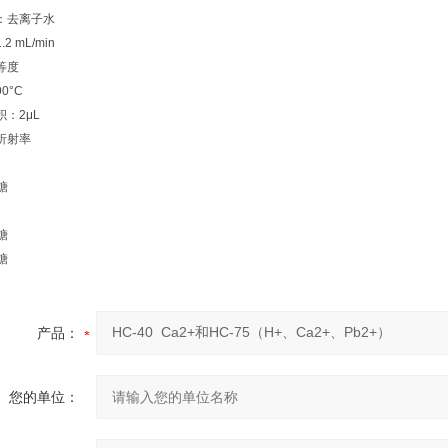
：去离子水
2 mL/min
等度
0°C
：2μL
折射率
糖
糖
糖
产品：
您的单位：