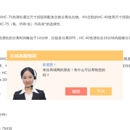
40和HC-75色谱柱通过尺寸排阻和配体交换分离化合物。4%交联的HC-40使用尺寸排
HC-75（氢、钙和 铅）均具有*的选择性。
75色谱柱的分离时间略短于14分钟，比较多分离DP5；HC-40色谱柱在16分钟内能
40和HC-75色谱柱使用水作为流动相（无需梯度和盐度），简化洗脱剂制备，比较大
欢迎您！
术。HC-75系列 拥有有众多型号，可以在多达40%的乙腈中使用，可以再生以恢复性
来自局域网的朋友！有什么可以帮助您的
HC-75（钙），5μm，
吗？
 x 305mm
：
分钟）
79436