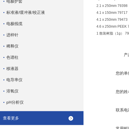
电极护套
2.1 x 250mm 79398
标准液/缓冲液/校正液
4.1 x 150mm 79717
4.1 x 250mm 79473
电极线缆
4.6 x 250mm PEEK 
1 散装树脂（1g） 7959
进样针
稀释仪
产
色谱柱
移液器
您的单
电导率仪
溶氧仪
您的姓
pH分析仪
联系电
查看更多
常用邮