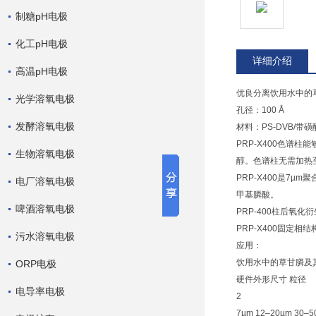
制糖pH电极
化工pH电极
详细介绍
高温pH电极
优良分离饮用水中的
光学溶氧电极
孔径：100 Å
发酵溶氧电极
材料：PS-DVB/带磺
PRP-X400色谱
生物溶氧电极
醇。色谱柱无需加热至
PRP-X400是7
电厂溶氧电极
甲基膦酸。
啤酒溶氧电极
PRP-400柱后氧
PRP-X400固定相
污水溶氧电极
应用：
饮用水中的草甘膦及其
ORP电极
硬件外形尺寸 粒径
电导率电极
2
7µm 12–20µm 30–5