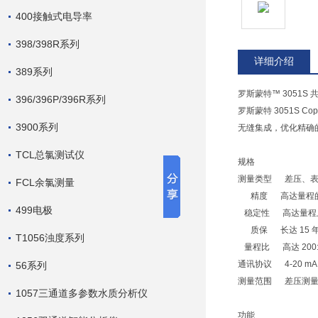
400接触式电导率
398/398R系列
详细介绍
389系列
罗斯蒙特™ 3051S
396/396P/396R系列
罗斯蒙特 3051S
3900系列
无缝集成，优化精确的
TCL总氯测试仪
规格
测量类型 差压、表
FCL余氯测量
精度 高达量程的 ±
499电极
稳定性 高达量程上限的
质保 长达 15 
T1056浊度系列
量程比 高达 200:
通讯协议 4-20 mA 
56系列
测量范围 差压测量高达 200
1057三通道多参数水质分析仪
功能