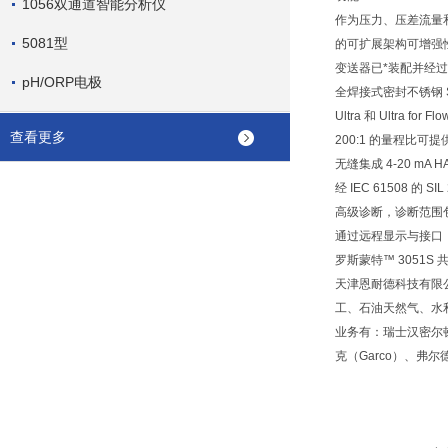
1056双通道智能分析仪
作为压力、压差流量
5081型
的可扩展架构可增强
变送器已*装配并经
pH/ORP电极
全焊接式密封不锈钢 S
Ultra 和 Ultra 
查看更多
200:1 的量程比
无缝集成 4-20 mA 
经 IEC 61508 的
高级诊断，诊断范围
通过远程显示与接口
罗斯蒙特™ 3051S
天津恩耐德科技有限
工、石油天然气、水
业务有：瑞士汉密尔顿
克（Garco）、弗