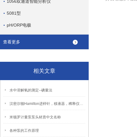
1056双通道智能分析仪
5081型
pH/ORP电极
查看更多
相关文章
水中溶解氧的测定--碘量法
汉密尔顿Hamilton进样针，移液器，稀释仪特点及选型
米顿罗计量泵泵头材质中文名称
各种泵的工作原理