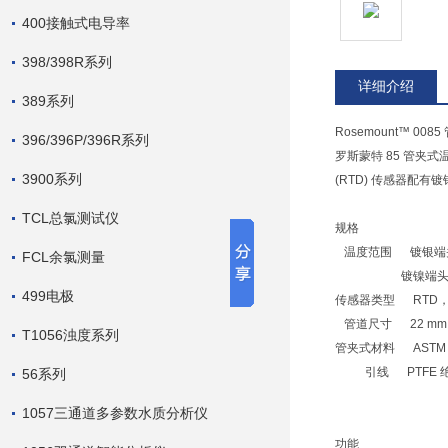
400接触式电导率
398/398R系列
详细介绍
389系列
Rosemount™ 00
396/396P/396R系列
罗斯蒙特 85 管
3900系列
(RTD) 传感器
TCL总氯测试仪
规格
温度范围 镀银端头为 -5
FCL余氯测量
镀镍端头为 -200 至
499电极
传感器类型 RTD
管道尺寸 22 mm 至 1
T1056浊度系列
管夹式材料 ASTM 304 
引线 PTFE 
56系列
1057三通道多参数水质分析仪
功能