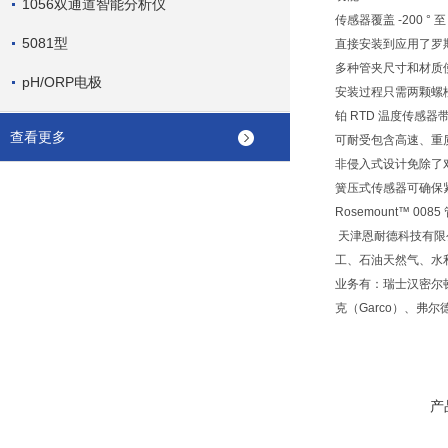
1056双通道智能分析仪
传感器覆盖 -200 ° 
5081型
直接安装到应用了罗斯蒙
多种管夹尺寸和材质
pH/ORP电极
安装过程只需两颗螺
铂 RTD 温度传感
查看更多
可耐受包含高速、重
非侵入式设计免除了
簧压式传感器可确保
Rosemount™ 00
天津恩耐德科技有限
工、石油天然气、水
业务有：瑞士汉密尔顿
克（Garco）、弗
产