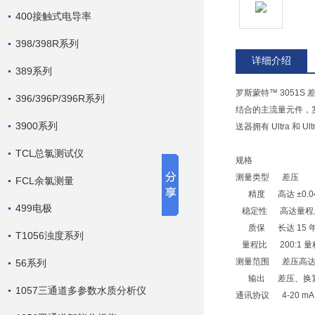
400接触式电导率
398/398R系列
详细介绍
389系列
罗斯蒙特™ 3051S
396/396P/396R系列
结合的主流量元件，罗
3900系列
送器拥有 Ultra 和
TCL总氯测试仪
规格
测量类型 差压
FCL余氯测量
精度 高达 ±0.0
499电极
稳定性 高达量程上限（
质保 长达 15 
T1056浊度系列
量程比 200:1 
测量范围 差压高达 137.
56系列
输出 差压、换
1057三通道多参数水质分析仪
通讯协议 4-20 mA H