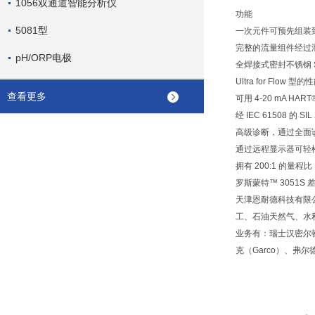
1056双通道智能分析仪
功能
5081型
一次元件可预先组装
完整的流量组件经过
pH/ORP电极
全焊接式密封不锈钢 Su
Ultra for Flow
查看更多
可用 4-20 mA HAR
经 IEC 61508 的
高级诊断，通过全面
通过远程显示器可轻
拥有 200:1 的
罗斯蒙特™ 3051S
天津恩耐德科技有限
工、石油天然气、水
业务有：瑞士汉密尔顿
克（Garco）、弗