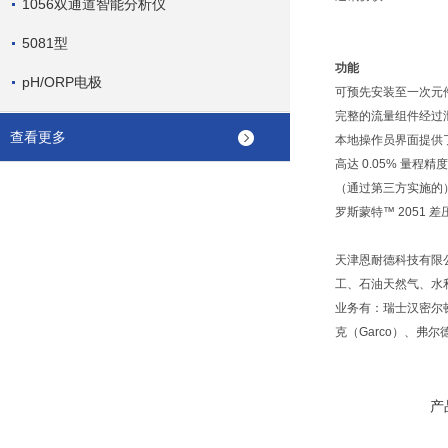
1056双通道智能分析仪
5081型
功能
pH/ORP电极
可预先安装至一次元
完整的流量组件经过泄
查看更多
本地操作员界面提供
高达 0.05% 量程精
（通过第三方实施的）基于
罗斯蒙特™ 2051 
天津恩耐德科技有限
工、石油天然气、水
业务有：瑞士汉密尔顿
克（Garco）、弗
产