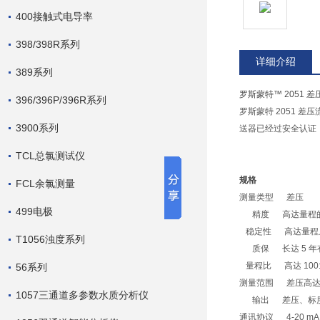
400接触式电导率
398/398R系列
详细介绍
389系列
罗斯蒙特™ 2051 
396/396P/396R系列
罗斯蒙特 2051 
3900系列
送器已经过安全认证，
TCL总氯测试仪
规格
FCL余氯测量
测量类型 差压
499电极
精度 高达量程的 ±
稳定性 高达量程上限（
T1056浊度系列
质保 长达 5 年
量程比 高达 100:
56系列
测量范围 差压高达 137.
1057三通道多参数水质分析仪
输出 差压、标
通讯协议 4-20 mA