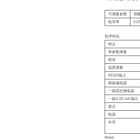
可测量参数
测
电导率
0.0
技术特征
特点
单参数测量
校准
温度测量
REED输入
两路继电器
一路固态继电器
一路4-20 mA 输出
显示
电源
外壳
Reed