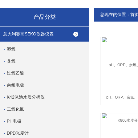
您现在的位置：
首
产品分类
意大利赛高SEKO仪器仪表
溶氧
臭氧
过氧乙酸
余氯电极
K42泳池水质分析仪
pH、ORP、余氯
K800水质
二氧化氯
PH电极
DPD光度计