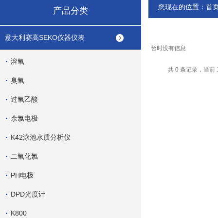
您现在的位置：
首
产品分类
意大利赛高SEKO仪器仪表
暂时没有信息
溶氧
共 0 条记录，当前 
臭氧
过氧乙酸
余氯电极
K42泳池水质分析仪
二氧化氯
PH电极
DPD光度计
K800