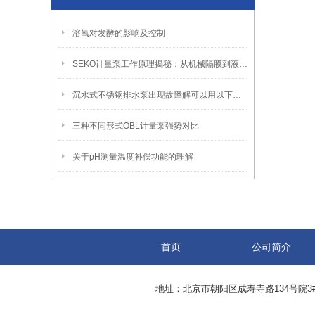
溶氧对发酵的影响及控制
SEKO计量泵工作原理揭秘：从机械隔膜到液压驱动的精准流体输送逻辑
沉水式不锈钢排水泵出现故障解可以用以下方法进行排除
三种不同形式OBL计量泵强势对比
关于pH测量温度补偿功能的理解
首页
公司简介
地址：北京市朝阳区成寿寺路134号院3#05