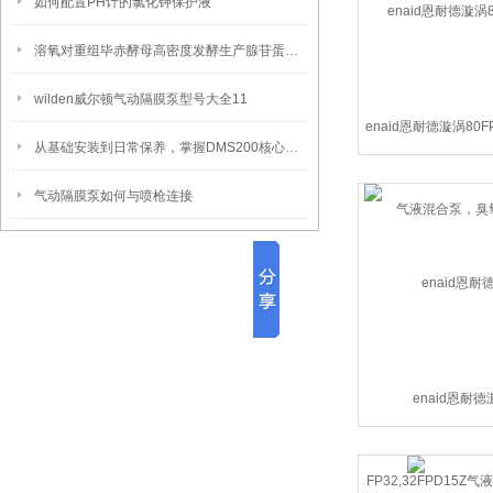
如何配置PH计的氯化钾保护液
溶氧对重组毕赤酵母高密度发酵生产腺苷蛋氨酸的影响
wilden威尔顿气动隔膜泵型号大全11
enaid恩耐德漩涡80FP
从基础安装到日常保养，掌握DMS200核心要点确保长期稳定运行
混合泵，臭氧
气动隔膜泵如何与喷枪连接
enaid恩耐
FP32,32FPD15
溶气泵