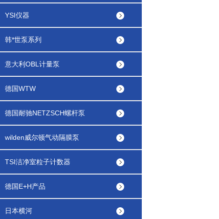
YSI仪器
韩*世泵系列
意大利OBL计量泵
德国WTW
德国耐驰NETZSCH螺杆泵
wilden威尔顿气动隔膜泵
TSI洁净室粒子计数器
德国E+H产品
日本横河