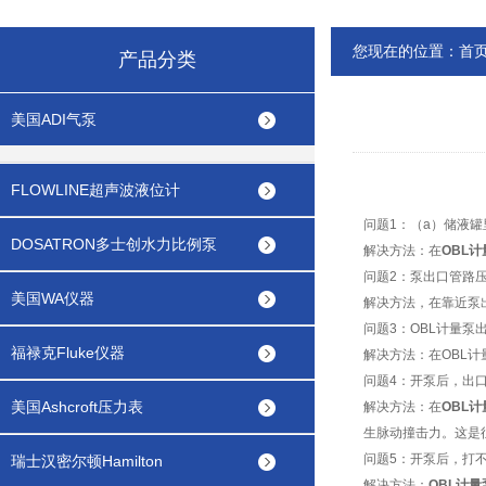
您现在的位置：
首
产品分类
美国ADI气泵
FLOWLINE超声波液位计
问题1：（a）储液罐
DOSATRON多士创水力比例泵
解决方法：在
OBL计
问题2：泵出口管路
美国WA仪器
解决方法，在靠近泵
问题3：OBL计量
福禄克Fluke仪器
解决方法：在OBL
问题4：开泵后，出
美国Ashcroft压力表
解决方法：在
OBL计
生脉动撞击力。这是
问题5：开泵后，打
瑞士汉密尔顿Hamilton
解决方法：
OBL计量