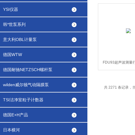
YSI仪器
韩*世泵系列
意大利OBL计量泵
德国WTW
FDU93超声波测量
德国耐驰NETZSCH螺杆泵
wilden威尔顿气动隔膜泵
共 2271 条记录，当前
TSI洁净室粒子计数器
德国E+H产品
日本横河