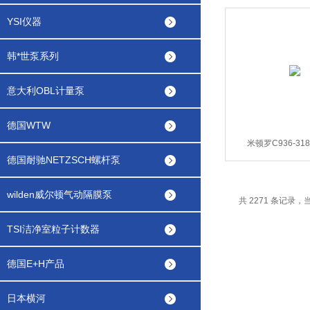
YSI仪器
韩*世泵系列
意大利OBL计量泵
德国WTW
米顿罗C936-318T
德国耐驰NETZSCH螺杆泵
313Ti,C936-27,
wilden威尔顿气动隔膜泵
共 2271 条记录，当前
TSI洁净室粒子计数器
德国E+H产品
日本横河