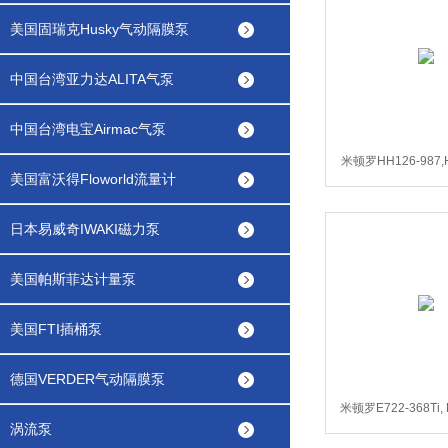
美国固瑞克Husky气动隔膜泵
中国台湾亚力达ALITA气泵
中国台湾电宝Airmac气泵
米顿罗HH126-987,H
美国富沃得Floworld流量计
HH926-9
日本易威奇IWAKI磁力泵
美国帕斯菲达计量泵
美国FTI插桶泵
德国VERDER气动隔膜泵
米顿罗E722-368Ti, E
涡流泵
E722-277, E7