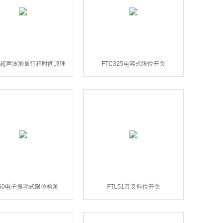
90超声波测量行程时间原理
FTC325电容式限位开关
L50电子振动式限位检测
FTL51音叉料位开关