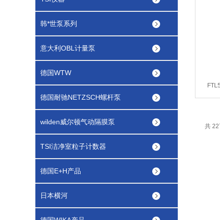
韩*世泵系列
意大利OBL计量泵
德国WTW
FT
德国耐驰NETZSCH螺杆泵
wilden威尔顿气动隔膜泵
共 2
TSI洁净室粒子计数器
德国E+H产品
日本横河