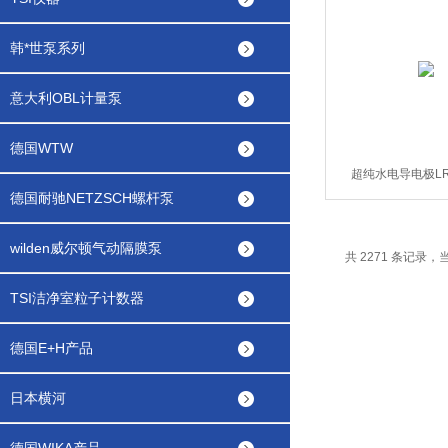
韩*世泵系列
意大利OBL计量泵
德国WTW
超纯水电导电极LR 
德国耐驰NETZSCH螺杆泵
wilden威尔顿气动隔膜泵
共 2271 条记录，当前
TSI洁净室粒子计数器
德国E+H产品
日本横河