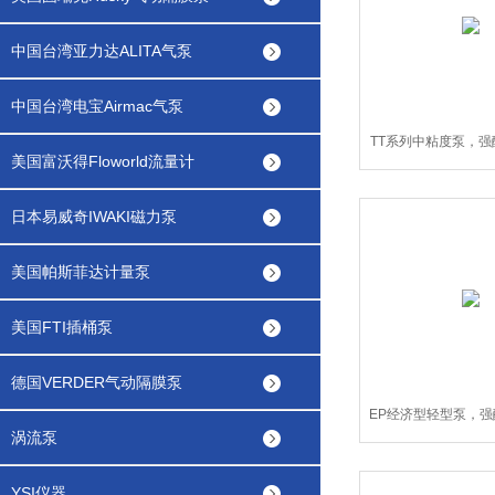
中国台湾亚力达ALITA气泵
中国台湾电宝Airmac气泵
TT系列中粘度泵，
美国富沃得Floworld流量计
无泄漏桶泵，品牌桶
泵
日本易威奇IWAKI磁力泵
美国帕斯菲达计量泵
美国FTI插桶泵
德国VERDER气动隔膜泵
EP经济型轻型泵，
涡流泵
无泄漏桶泵，品牌桶
泵
YSI仪器